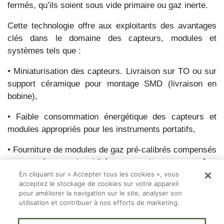
fermés, qu’ils soient sous vide primaire ou gaz inerte.
Cette technologie offre aux exploitants des avantages
clés dans le domaine des capteurs, modules et
systèmes tels que :
• Miniaturisation des capteurs. Livraison sur TO ou sur
support céramique pour montage SMD (livraison en
bobine),
• Faible consommation énergétique des capteurs et
modules appropriés pour les instruments portatifs,
• Fourniture de modules de gaz pré-calibrés compensés
en température, humidité et pression pouvant être
directement intégrés dans des équipements OEM,
En cliquant sur « Accepter tous les cookies », vous
acceptez le stockage de cookies sur votre appareil
pour améliorer la navigation sur le site, analyser son
• Livraison de sondes calibrées permettant leur
utilisation et contribuer à nos efforts de marketing.
utilisation directe en ligne et la gestion de vanne via une
sortie 4-20 mA (ex : qualité/gestion du biogaz; sondes