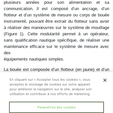
plusieurs années pour son alimentation et sa
communication. Il est composé d’un ancrage, d’un
flotteur et d’un système de mesure ou corps de bouée
instrumenté, pouvant être extrait du flotteur sans avoir
à réaliser des manœuvres sur le système de mouillage
(Figure 1). Cette modularité permet à un opérateur,
sans qualification nautique spécifique, de réaliser une
maintenance efficace sur le système de mesure avec
des
équipements nautiques simples.
La bouée est composée d’un flotteur (en jaune) et d’un
corps de bouée. Le corps de bouée instrumenté ou
En cliquant sur « Accepter tous les cookies », vous
système de mesure regroupe l’ensemble des modules
acceptez le stockage de cookies sur votre appareil
permettant la réalisation des mesures de qualité d’eau,
pour améliorer la navigation sur le site, analyser son
utilisation et contribuer à nos efforts de marketing.
la gestion de l’énergie et de la communication de la
bouée SWARM. Plus précisément, le corps de bouée
est composé des modules suivants :
Paramètres des cookies