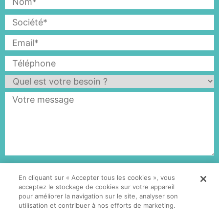
En cliquant sur « Accepter tous les cookies », vous
acceptez le stockage de cookies sur votre appareil
pour améliorer la navigation sur le site, analyser son
Neroxis SA
+41 32 720 57 57
utilisation et contribuer à nos efforts de marketing.
Rue Jaquet-Droz 1
contact.neroxis@veolia.com